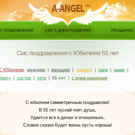
С ПОЗДРАВЛЕНИЯ
СМС С ДНЕМ РОЖДЕНИЯ
ПРАЗДНИКИ
Смс поздравления с Юбилеем 55 лет
С Юбилеем
:
мужчине
|
женщине
|
подруге
|
папе
|
маме
|
брату
|
сестре
|
тете
|
55 лет
|
с днем рождения
С юбилеем симметричным поздравляю!
В 55 лет пускай поет душа,
Удается все в делах и отношеньях,
Словно сказка будет жизнь пусть хороша!