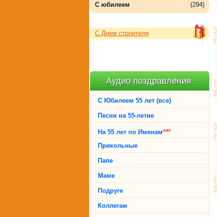
С юбилеем
(294)
С Днем строителя
Аудио поздравления
С Юбилеем 55 лет (все)
Песни на 55-летие
хит
На 55 лет по Именам
Прикольные
Папе
Маме
Подруге
Коллегам