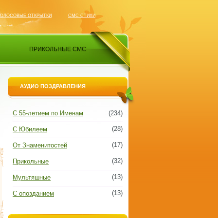
ГОЛОСОВЫЕ ОТКРЫТКИ
СМС СТИХИ
ПРИКОЛЬНЫЕ СМС
АУДИО ПОЗДРАВЛЕНИЯ
С 55-летием по Именам
(234)
(28)
С Юбилеем
(17)
От Знаменитостей
(32)
Прикольные
(13)
Мультяшные
(13)
С опозданием