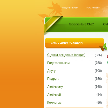
ПОЗДРАВЛЕНИЯ
РОМАНТИКА
ЛЮБОВНЫЕ СМС
СМ
СМС С ДНЕМ РОЖДЕНИЯ
С днем рождения (общие)
(686)
Родственникам
(758)
Другу
(100)
Подруге
(156)
Любимому
(168)
Любимой
(84)
Коллегам
(56)