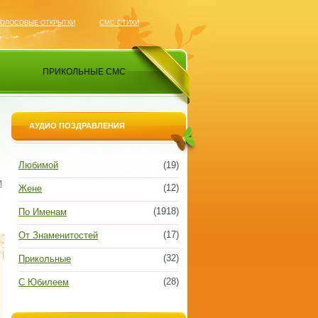
ГОЛОСОВЫЕ ОТКРЫТКИ
СМС СТИХИ
ПРИКОЛЬНЫЕ СМС
АУДИО ПОЗДРАВЛЕНИЯ
Любимой
(19)
м
(12)
Жене
(1918)
По Именам
(17)
От Знаменитостей
(32)
Прикольные
(28)
С Юбилеем