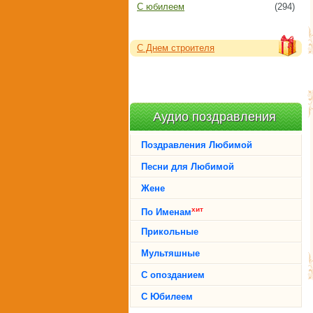
С юбилеем
(294)
С Днем строителя
Аудио поздравления
Поздравления Любимой
Песни для Любимой
Жене
хит
По Именам
Прикольные
Мультяшные
С опозданием
С Юбилеем