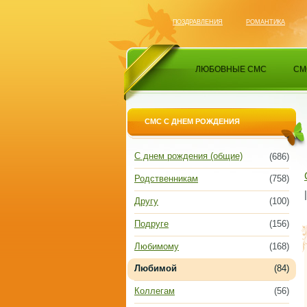
ПОЗДРАВЛЕНИЯ
РОМАНТИКА
ЛЮБОВНЫЕ СМС
СМ
СМС С ДНЕМ РОЖДЕНИЯ
С днем рождения (общие)
(686)
Родственникам
(758)
Другу
(100)
Подруге
(156)
Любимому
(168)
Любимой
(84)
Коллегам
(56)