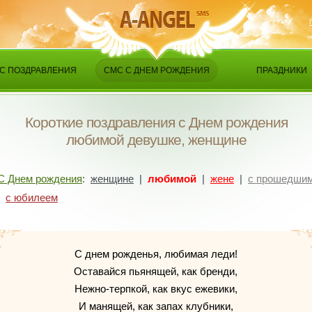
С ПОЗДРАВЛЕНИЯ
СМС С ДНЕМ РОЖДЕНИЯ
ПРАЗДНИКИ
Короткие поздравления с Днем рождения
любимой девушке, женщине
С Днем рождения
:
женщине
|
любимой
|
жене
|
с прошедши
|
с юбилеем
С днем рожденья, любимая леди!
Оставайся пьянящей, как бренди,
Нежно-терпкой, как вкус ежевики,
И манящей, как запах клубники,