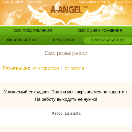
ПОЗДРАВЛЕНИЯ
РОМАНТИКА
ГОЛОСОВЫЕ ОТКРЫТКИ
СМС СТИХИ
СМС ПОЗДРАВЛЕНИЯ
СМС С ДНЕМ РОЖДЕНИЯ
ЛЮБОВНЫЕ СМС
ПРАЗДНИКИ
ПРИКОЛЬНЫЕ СМС
Смс розыгрыши
Розыгрыши
:
от оператора
|
от ангела
Уважаемый сотрудник! Завтра мы закрываемся на карантин.
На работу выходить не нужно!
Автор: Lisistrata