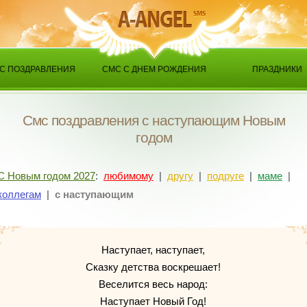
С ПОЗДРАВЛЕНИЯ
СМС С ДНЕМ РОЖДЕНИЯ
ПРАЗДНИКИ
Смс поздравления с наступающим Новым
годом
С Новым годом 2027
:
любимому
|
другу
|
подруге
|
маме
|
коллегам
|
с наступающим
Наступает, наступает,
Сказку детства воскрешает!
Веселится весь народ:
Наступает Новый Год!