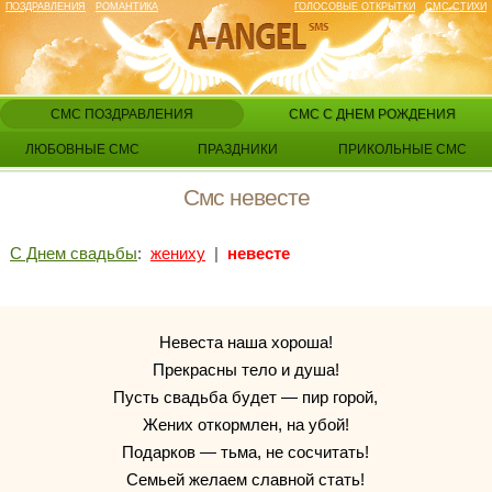
ПОЗДРАВЛЕНИЯ
РОМАНТИКА
ГОЛОСОВЫЕ ОТКРЫТКИ
СМС СТИХИ
СМС ПОЗДРАВЛЕНИЯ
СМС С ДНЕМ РОЖДЕНИЯ
ЛЮБОВНЫЕ СМС
ПРАЗДНИКИ
ПРИКОЛЬНЫЕ СМС
Смс невесте
С Днем свадьбы
:
жениху
|
невесте
Невеста наша хороша!
Прекрасны тело и душа!
Пусть свадьба будет — пир горой,
Жених откормлен, на убой!
Подарков — тьма, не сосчитать!
Семьей желаем славной стать!