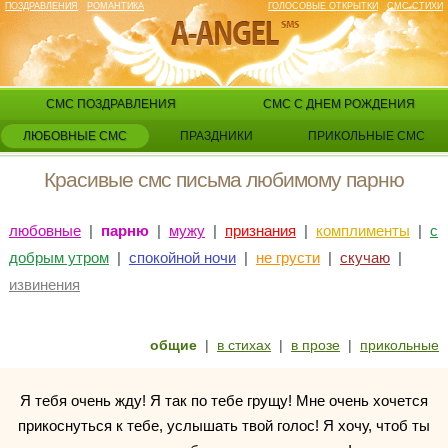
ПОЗДРАВЛЕНИЯ
РОМАНТИКА
ГОЛОСОВЫЕ ОТКРЫТКИ
СМС СТИХИ
СМС ПОЗДРАВЛЕНИЯ
СМС С ДНЕМ РОЖДЕНИЯ
ЛЮБОВНЫЕ СМС
ПРАЗДНИКИ
ПРИКОЛЬНЫЕ СМС
Красивые смс письма любимому парню
любовные
|
парню
|
мужу
|
признания
|
комплименты
|
с
добрым утром
|
спокойной ночи
|
не грусти
|
скучаю
|
извинения
общие
|
в стихах
|
в прозе
|
прикольные
Я тебя очень жду! Я так по тебе грущу! Мне очень хочется
прикоснуться к тебе, услышать твой голос! Я хочу, чтоб ты