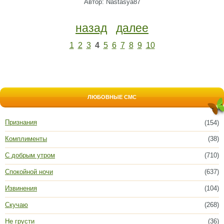
Автор: Nastasya87
назад
далее
1
2
3
4
5
6
7
8
9
10
ЛЮБОВНЫЕ СМС
Признания
(154)
Комплименты
(38)
С добрым утром
(710)
Спокойной ночи
(637)
Извинения
(104)
Скучаю
(268)
Не грусти
(36)